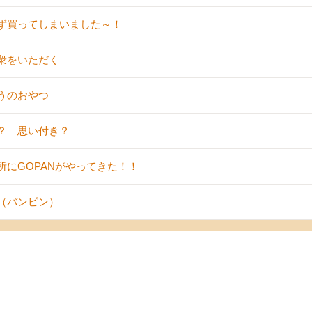
ず買ってしまいました～！
衆をいただく
うのおやつ
？ 思い付き？
所にGOPANがやってきた！！
（バンピン）