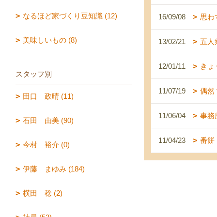
なるほど家づくり豆知識 (12)
16/09/08
思わ
美味しいもの (8)
13/02/21
五人
12/01/11
きょ
スタッフ別
11/07/19
偶然
田口 政晴 (11)
11/06/04
事務
石田 由美 (90)
11/04/23
番餅
今村 裕介 (0)
伊藤 まゆみ (184)
横田 稔 (2)