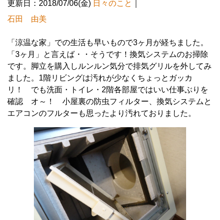
更新日：2018/07/06(金)
日々のこと
｜
石田 由美
「涼温な家」での生活も早いもので3ヶ月が経ちました。
「3ヶ月」と言えば・・そうです！換気システムのお掃除
です。脚立を購入しルンルン気分で排気グリルを外してみ
ました。1階リビングは汚れが少なくちょっとガッカ
リ！ でも洗面・トイレ・2階各部屋ではいい仕事ぶりを
確認 オ～！ 小屋裏の防虫フィルター、換気システムと
エアコンのフルターも思ったより汚れておりました。