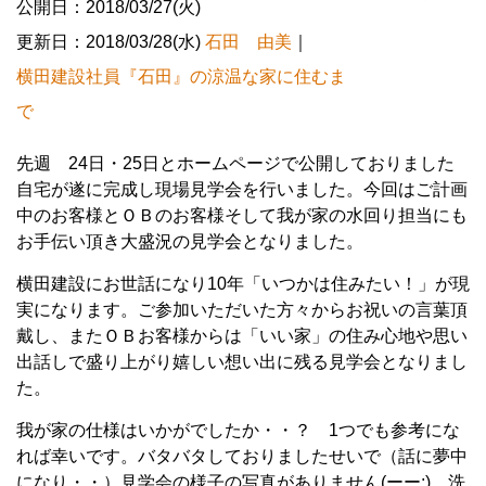
公開日：2018/03/27(火)
更新日：2018/03/28(水)
石田 由美
｜
横田建設社員『石田』の涼温な家に住むま
で
先週 24日・25日とホームページで公開しておりました
自宅が遂に完成し現場見学会を行いました。今回はご計画
中のお客様とＯＢのお客様そして我が家の水回り担当にも
お手伝い頂き大盛況の見学会となりました。
横田建設にお世話になり10年「いつかは住みたい！」が現
実になります。ご参加いただいた方々からお祝いの言葉頂
戴し、またＯＢお客様からは「いい家」の住み心地や思い
出話しで盛り上がり嬉しい想い出に残る見学会となりまし
た。
我が家の仕様はいかがでしたか・・？ 1つでも参考にな
れば幸いです。バタバタしておりましたせいで（話に夢中
になり・・）見学会の様子の写真がありません(ーー;) 洗