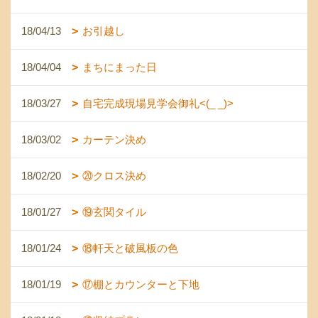
18/04/13
お引越し
18/04/04
まちにまった日
18/03/27
自宅完成現場見学会御礼<(_ _)>
18/03/02
カーテン決め
18/02/20
⑳クロス決め
18/01/27
⑲玄関タイル
18/01/24
⑱軒天と破風板の色
18/01/19
⑰棚とカウンターと下地