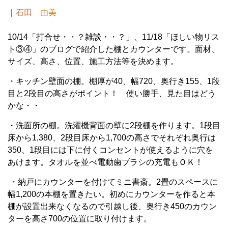
｜
石田 由美
10/14「打合せ・・？雑談・・？」、11/18「ほしい物リス
ト③④」のブログで紹介した棚とカウンターです。面材、
サイズ、高さ、位置、施工方法等を決めます。
・キッチン壁面の棚。棚厚が40、幅720、奥行き155、1段
目と2段目の高さがポイント！ 使い勝手、見た目はどう
かな・・
・洗面所の棚。洗濯機背面の壁に2段棚を作ります。1段目
床から1,380、2段目床から1,700の高さでそれぞれ奥行は
350、1段目には下に付くコンセントが使えるように穴を
あけます。タオルを並べ電動歯ブラシの充電もＯＫ！
・納戸にカウンターを付けてミニ書斎。2畳のスペースに
幅1,200の本棚を置きたい。初めにカウンターを作ると本
棚が設置出来なくなるので引越し後、奥行き450のカウン
ターを高さ700の位置に取り付けます。