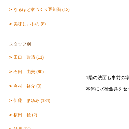
なるほど家づくり豆知識 (12)
美味しいもの (8)
スタッフ別
田口 政晴 (11)
石田 由美 (90)
1階の洗面も事前の
今村 裕介 (0)
本体に水栓金具をセ
伊藤 まゆみ (184)
横田 稔 (2)