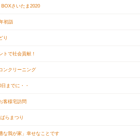
 BOXさいたま2020
0年初詣
どり
ントで社会貢献！
コンクリーニング
30日までに・・
お客様宅訪問
9 ばらまつり
適な我が家」幸せなことです