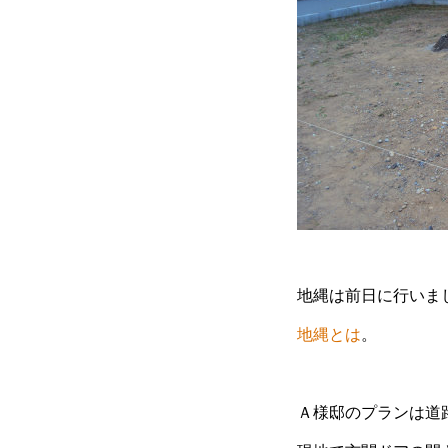
地縄は前日に行いま
地縄とは
。
Ａ様邸のプランは道