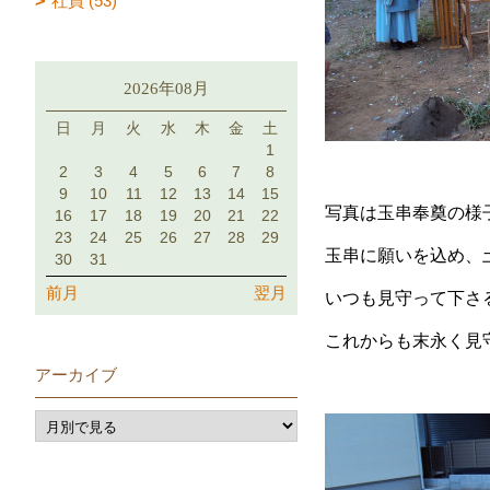
社員 (53)
2026年08月
日
月
火
水
木
金
土
1
2
3
4
5
6
7
8
9
10
11
12
13
14
15
写真は玉串奉奠の様
16
17
18
19
20
21
22
23
24
25
26
27
28
29
玉串に願いを込め、
30
31
前月
翌月
いつも見守って下さ
これからも末永く見
アーカイブ