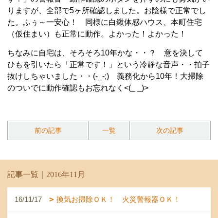
りますが、全部で5ヶ所確認しました。お陰様で正常でし
た。ふぅ～一安心！ 同様に白鍬体感ハウス、本町住宅
（仮住まい）も正常に動作。よかった！よかった！
ちなみに自宅は、そろそろ10年かな・・？ 意を決して
ひもを引いたら「正常です！」という冷静な音声・・拍子
抜けしちゃいました・・(-_-;) 義務化から10年！大掃除
のついでに動作確認もお忘れなく<(_ _)>
前の記事
一覧
次の記事
記事一覧｜2016年11月
16/11/17
換気お掃除ＯＫ！ 火災警報器ＯＫ！