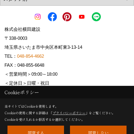
株式会社横田建設
〒338-0003
埼玉県さいたま市中央区本町東3-13-14
TEL：
048-854-4662
FAX：048-855-6648
＜営業時間＞09:00～18:00
＜定休日＞日曜・祝日
Cookieポリシー
Copyright (c) YOKOTA Kensetsu Co.,Ltd. All Rights Reserved.
当サイトではCookieを使用します。
Cookieの使用に関する詳細は 「
プライバシーポリシー
」をご覧ください。
Produced by
ゴデスクリエイト
Cookieを受け入れるか拒否するか選択してください。
同意する
同意しない