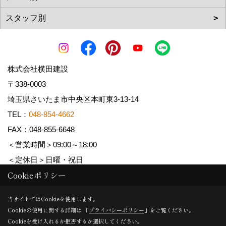
株式会社横田建設
〒338-0003
埼玉県さいたま市中央区本町東3-13-14
TEL：
048-854-4662
FAX：048-855-6648
＜営業時間＞09:00～18:00
＜定休日＞日曜・祝日
Cookieポリシー
Copyright (c) YOKOTA Kensetsu Co.,Ltd. All Rights Reserved.
当サイトではCookieを使用します。
Cookieの使用に関する詳細は 「
プライバシーポリシー
」をご覧ください。
Produced by
ゴデスクリエイト
Cookieを受け入れるか拒否するか選択してください。