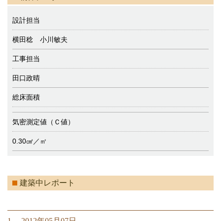
設計担当
横田稔 小川敏夫
工事担当
田口政晴
総床面積
気密測定値（Ｃ値）
0.30㎠／㎡
建築中レポート
1. 2012年05月07日