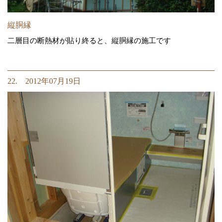
縦胴縁
二層目の断熱材が貼り終ると、縦胴縁の施工です
22. 2012年07月19日