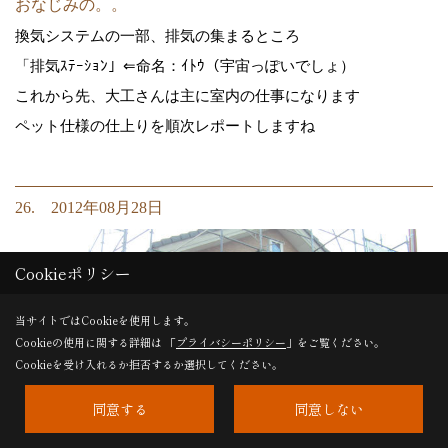
おなじみの。。
換気システムの一部、排気の集まるところ
「排気ｽﾃｰｼｮﾝ」⇐命名：ｲﾄｳ（宇宙っぽいでしょ）
これから先、大工さんは主に室内の仕事になります
ペット仕様の仕上りを順次レポートしますね
26. 2012年08月28日
Cookieポリシー
当サイトではCookieを使用します。
Cookieの使用に関する詳細は 「
プライバシーポリシー
」をご覧ください。
Cookieを受け入れるか拒否するか選択してください。
同意する
同意しない