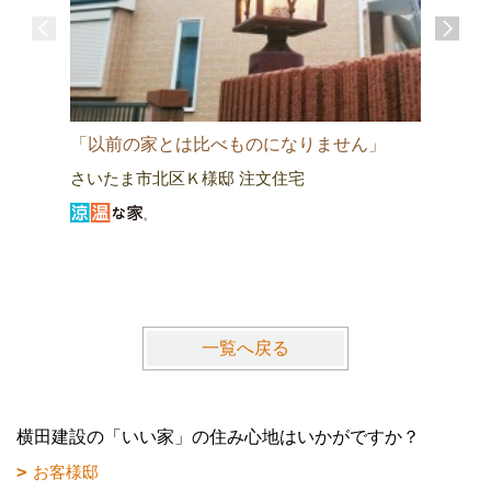
「以前の家とは比べものになりません」
「全ての
さいたま市北区Ｋ様邸 注文住宅
草加市W
一覧へ戻る
横田建設の「いい家」の住み心地はいかがですか？
お客様邸