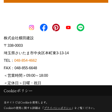
株式会社横田建設
〒338-0003
埼玉県さいたま市中央区本町東3-13-14
TEL：
048-854-4662
FAX：048-855-6648
＜営業時間＞09:00～18:00
＜定休日＞日曜・祝日
Cookieポリシー
Copyright (c) YOKOTA Kensetsu Co.,Ltd. All Rights Reserved.
当サイトではCookieを使用します。
Cookieの使用に関する詳細は 「
プライバシーポリシー
」をご覧ください。
Produced by
ゴデスクリエイト