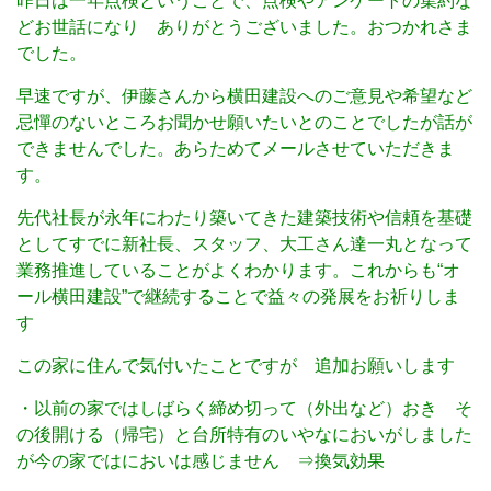
昨日は一年点検ということで、点検やアンケートの集約な
どお世話になり ありがとうございました。おつかれさま
でした。
早速ですが、伊藤さんから横田建設へのご意見や希望など
忌憚のないところお聞かせ願いたいとのことでしたが話が
できませんでした。あらためてメールさせていただきま
す。
先代社長が永年にわたり築いてきた建築技術や信頼を基礎
としてすでに新社長、スタッフ、大工さん達一丸となって
業務推進していることがよくわかります。これからも“オ
ール横田建設”で継続することで益々の発展をお祈りしま
す
この家に住んで気付いたことですが 追加お願いします
・以前の家ではしばらく締め切って（外出など）おき そ
の後開ける（帰宅）と台所特有のいやなにおいがしました
が今の家ではにおいは感じません ⇒換気効果