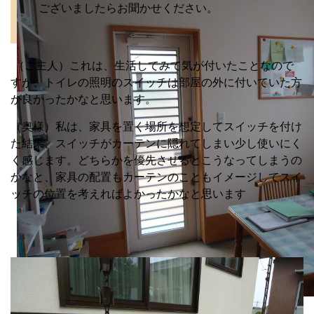
ございましたらお聞かせください。
（ご主人）これは、生活してみて気が付いたことなので
すが、トイレの照明のスイッチは部屋の外に付いていた方
が良かったかなと思います。
（奥様）私は、家具を置く場所を想定してスイッチを付け
た結果、スイッチがカーテンに隠れてしまい少し使いにく
く感じます。どちらかを優先させるとこうなってしまうの
かなと、家具の配置もカーテンのこともイメージしてスイ
ッチの位置を考えればよかったかなと思います