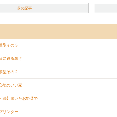
前の記事
模型その３
日に迫る暑さ
模型その２
心地のいい家
・続】頂いたお野菜で
プリンター