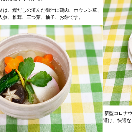
材は、鰹だしの澄んだ御汁に鶏肉、ホウレン草、
人参、椎茸、三つ葉、柚子、お餅です。
新型コロナウ
避け、快適な