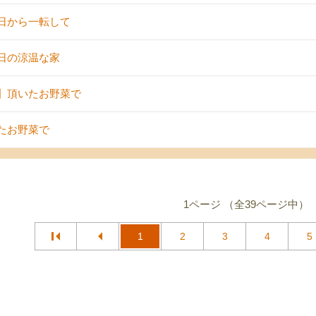
日から一転して
日の涼温な家
】頂いたお野菜で
たお野菜で
1ページ （全39ページ中）
1
2
3
4
5