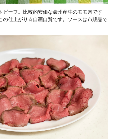
トビーフ。比較的安価な豪州産牛のモモ肉です
この仕上がり☆自画自賛です。ソースは市販品で