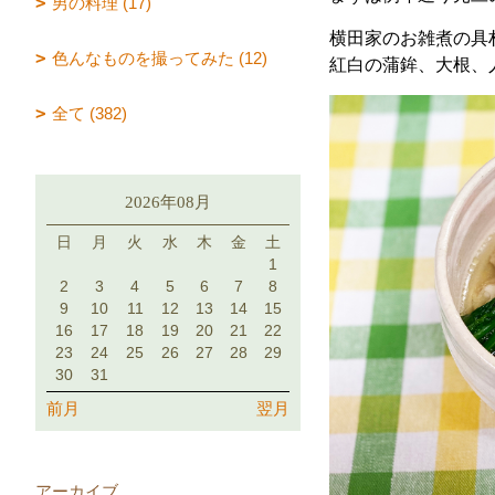
男の料理 (17)
横田家のお雑煮の具
色んなものを撮ってみた (12)
紅白の蒲鉾、大根、
全て (382)
2026年08月
日
月
火
水
木
金
土
1
2
3
4
5
6
7
8
9
10
11
12
13
14
15
16
17
18
19
20
21
22
23
24
25
26
27
28
29
30
31
前月
翌月
アーカイブ