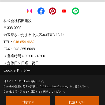
株式会社横田建設
〒338-0003
埼玉県さいたま市中央区本町東3-13-14
TEL：
048-854-4662
FAX：048-855-6648
＜営業時間＞09:00～18:00
＜定休日＞日曜・祝日
Cookieポリシー
Copyright (c) YOKOTA Kensetsu Co.,Ltd. All Rights Reserved.
当サイトではCookieを使用します。
Cookieの使用に関する詳細は 「
プライバシーポリシー
」をご覧ください。
Produced by
ゴデスクリエイト
Cookieを受け入れるか拒否するか選択してください。
同意する
同意しない