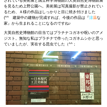
されている美術展と国立科学博物館の大英自然史博物館展
を見るため上野公園へ。美術展は写真撮影が禁止されてい
るため、Ａ様の作品はしっかりと目に焼き付けました
(^^ 建築中の建物が完成すれば、今後の作品は『
涼
温
な
家』から生まれることになるのですね♪
大英自然史博物館の目当てはプラチナコガネや呪いのアメ
ジスト。無知な私はプラチナで作ったコガネムシかと思っ
ていましたが、実在する昆虫でした（^^；