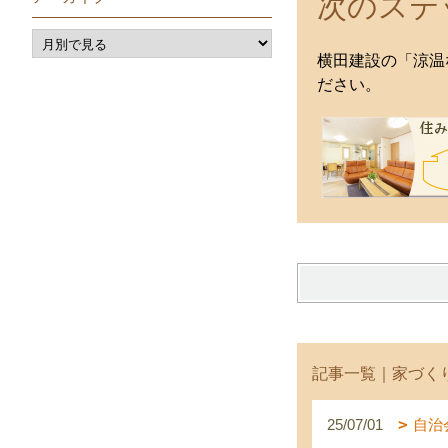
次のステ
横田建設の「涼温
ださい。
記事一覧｜家づく
25/07/01
自治