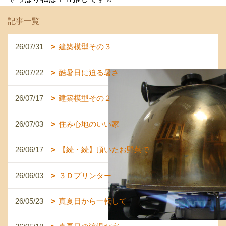
記事一覧
26/07/31
建築模型その３
26/07/22
酷暑日に迫る暑さ
26/07/17
建築模型その２
26/07/03
住み心地のいい家
26/06/17
【続・続】頂いたお野菜で
26/06/03
３Ｄプリンター
26/05/23
真夏日から一転して