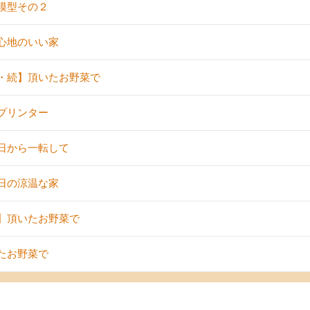
模型その２
心地のいい家
・続】頂いたお野菜で
プリンター
日から一転して
日の涼温な家
】頂いたお野菜で
たお野菜で