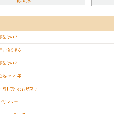
前の記事
模型その３
日に迫る暑さ
模型その２
心地のいい家
・続】頂いたお野菜で
プリンター