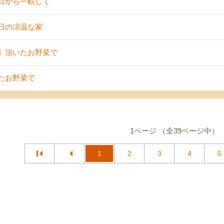
日から一転して
日の涼温な家
】頂いたお野菜で
たお野菜で
1ページ （全39ページ中）
1
2
3
4
5