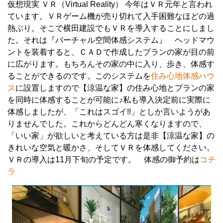
仮想現実 ＶＲ（Virtual Reality） 今年はＶＲ元年と言われ
ています。ＶＲゲーム機が売り切れて入手困難なほどの過
熱ぶり。そこで横田建設でもＶＲを導入することにしまし
た。それは『バーチャル空間体感システム』 ヘッドマウ
ントを装着すると、ＣＡＤで作成したプランの家が目の前
に広がります。もちろんその家の中に入り、歩き、体感す
ることができるのです。このシステムを
住み心地体感ハウ
ス
に設置しますので【涼温な家】の住み心地とプランの家
を同時に体感することが可能に♪私も導入決定前に実際に
体感しましたが、「これはスゴイ!!」としか言いようがあ
りませんでした。これからどんどん寒くなりますので、
「いい家」が欲しいと考えている方は是非【涼温な家】の
きれいな空気と暖かさ、そしてＶＲを体感してください。
ＶＲの導入は11月下旬の予定です。 体感の御予約は
コチ
ラ