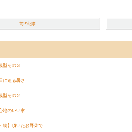
前の記事
模型その３
日に迫る暑さ
模型その２
心地のいい家
・続】頂いたお野菜で