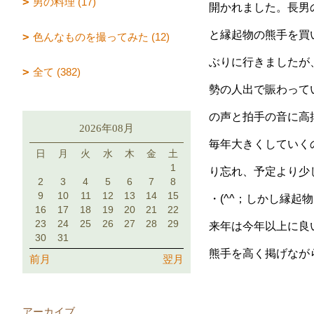
男の料理 (17)
開かれました。長男
と縁起物の熊手を買
色んなものを撮ってみた (12)
ぶりに行きましたが
全て (382)
勢の人出で賑わって
の声と拍手の音に高
2026年08月
毎年大きくしていく
日
月
火
水
木
金
土
1
り忘れ、予定より少
2
3
4
5
6
7
8
9
10
11
12
13
14
15
・(^^；しかし縁起
16
17
18
19
20
21
22
23
24
25
26
27
28
29
来年は今年以上に良
30
31
熊手を高く掲げなが
前月
翌月
アーカイブ