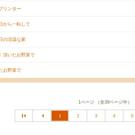
プリンター
日から一転して
日の涼温な家
】頂いたお野菜で
たお野菜で
1ページ （全39ページ中）
1
2
3
4
5