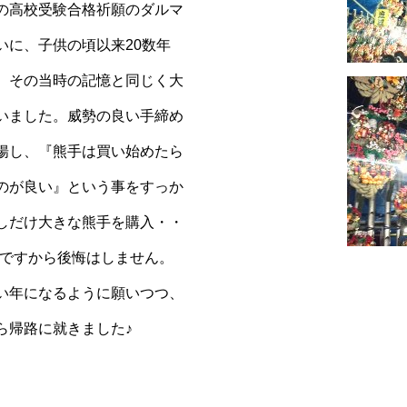
の高校受験合格祈願のダルマ
いに、子供の頃以来20数年
、その当時の記憶と同じく大
いました。威勢の良い手締め
揚し、『熊手は買い始めたら
のが良い』という事をすっか
しだけ大きな熊手を購入・・
物ですから後悔はしません。
い年になるように願いつつ、
ら帰路に就きました♪