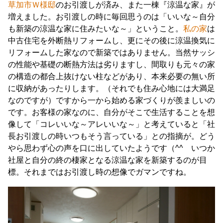
草加市Ｗ様邸
のお引渡しが済み、また一棟『涼温な家』が
増えました。お引渡しの時に毎回思うのは「いいな～自分
も新築の涼温な家に住みたいな～」ということ。
私の家
は
中古住宅を外断熱リフォームし、更にその後に涼温換気に
リフォームした家なので新築ではありません。当然サッシ
の性能や基礎の断熱方法は劣りますし、間取りも元々の家
の構造の都合上抜けない柱などがあり、本来必要の無い所
に収納があったりします。（それでも住み心地には大満足
なのですが）ですから一から始める家づくりが羨ましいの
です。お客様の家なのに、自分がそこで生活することを想
像して「コレいいな～アレいいな～」と考えていると「社
長お引渡しの時いつもそう言っている」との指摘が。どう
やら思わず心の声を口に出していたようです（^^ いつか
社屋と自分の終の棲家となる涼温な家を新築するのが目
標。それまではお引渡し時の想像でガマンですね。