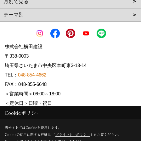
株式会社横田建設
〒338-0003
埼玉県さいたま市中央区本町東3-13-14
TEL：
048-854-4662
FAX：048-855-6648
＜営業時間＞09:00～18:00
＜定休日＞日曜・祝日
Cookieポリシー
Copyright (c) YOKOTA Kensetsu Co.,Ltd. All Rights Reserved.
当サイトではCookieを使用します。
Cookieの使用に関する詳細は 「
プライバシーポリシー
」をご覧ください。
Produced by
ゴデスクリエイト