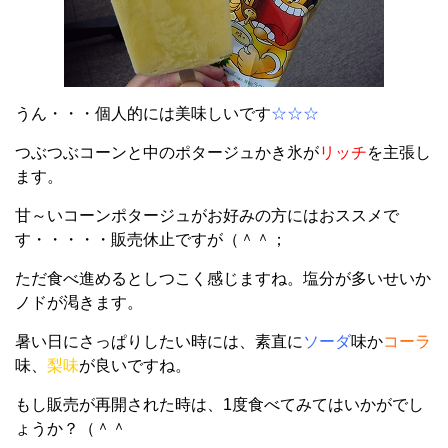
うん・・・個人的には美味しいです
☆☆☆
つぶつぶコーンと中のポタージュかき氷が
リッチ
を主張し
ます。
甘～いコーンポタージュがお好みの方にはおススメで
す・・・・・販売休止ですが（＾＾；
ただ食べ進めるとしつこく感じますね。塩分が多いせいか
ノドが渇きます。
暑い日にさっぱりしたい時には、素直に
ソーダ
味か
コーラ
味、
梨味
が良いですね。
もし販売が再開された時は、1度食べてみてはいかがでし
ょうか？（＾＾