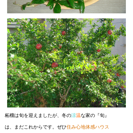
柘榴は旬を迎えましたが、冬の
涼
温
な家の『旬』
は、まだこれからです。ぜひ
住み心地体感ハウス