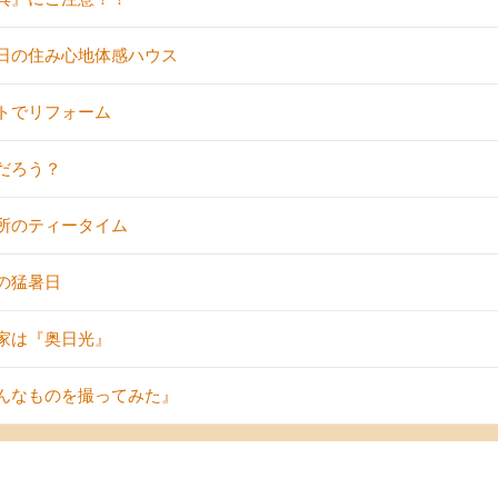
日の住み心地体感ハウス
トでリフォーム
だろう？
所のティータイム
の猛暑日
家は『奥日光』
んなものを撮ってみた』