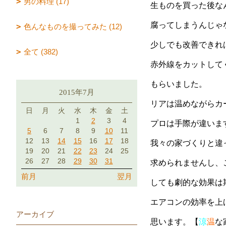
男の料理 (17)
生ものを買った後な
腐ってしまうんじゃ
色んなものを撮ってみた (12)
少しでも改善できれ
全て (382)
赤外線をカットして
もらいました。
2015年7月
リアは温めながらカ
日
月
火
水
木
金
土
1
2
3
4
プロは手際が違います
5
6
7
8
9
10
11
12
13
14
15
16
17
18
我々の家づくりと違
19
20
21
22
23
24
25
26
27
28
29
30
31
求められませんし、
前月
翌月
しても劇的な効果は
エアコンの効率を上
アーカイブ
思います。【
涼
温
な