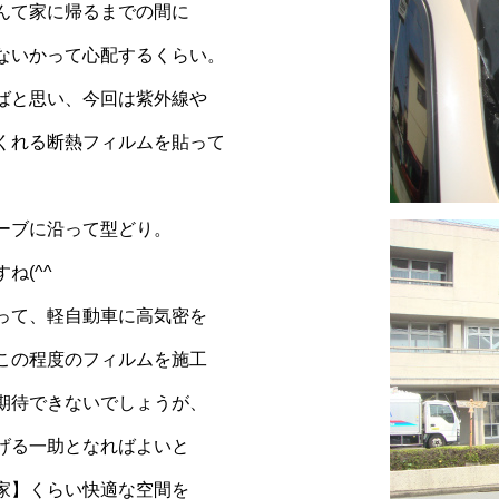
んて家に帰るまでの間に
ないかって心配するくらい。
ばと思い、今回は紫外線や
くれる断熱フィルムを貼って
ーブに沿って型どり。
ね(^^
って、軽自動車に高気密を
この程度のフィルムを施工
期待できないでしょうが、
げる一助となればよいと
家】くらい快適な空間を