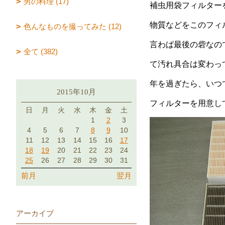
男の料理 (17)
補虫用袋フィルター
物質などをこのフィ
色んなものを撮ってみた (12)
言わば最後の砦なの
全て (382)
て汚れ具合は変わっ
年を過ぎたら、いつ
2015年10月
フィルターを用意し
日
月
火
水
木
金
土
1
2
3
4
5
6
7
8
9
10
11
12
13
14
15
16
17
18
19
20
21
22
23
24
25
26
27
28
29
30
31
前月
翌月
アーカイブ