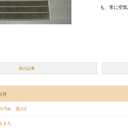
も、常に空気
前の記事
0月
の汚れ 其の2
もまた