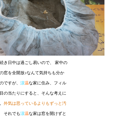
続き日中は過ごし易いので、 家中の
の窓を全開放♪なんて気持ちも分か
のですが、
涼
温
な家に住み、フィル
目の当たりにすると、そんな考えに
。
外気は思っているよりもずっと汚
それでも
涼
温
な家は窓を開けずと