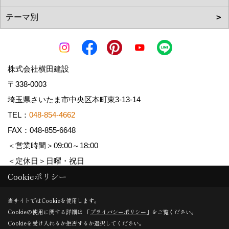
株式会社横田建設
〒338-0003
埼玉県さいたま市中央区本町東3-13-14
TEL：
048-854-4662
FAX：048-855-6648
＜営業時間＞09:00～18:00
＜定休日＞日曜・祝日
Cookieポリシー
Copyright (c) YOKOTA Kensetsu Co.,Ltd. All Rights Reserved.
当サイトではCookieを使用します。
Cookieの使用に関する詳細は 「
プライバシーポリシー
」をご覧ください。
Produced by
ゴデスクリエイト
Cookieを受け入れるか拒否するか選択してください。