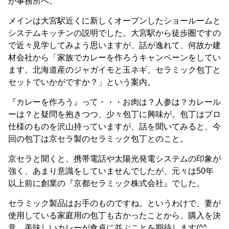
が事務所へ。
メインは大宮駅近くに新しくオープンしたショールームと
システムキッチンの説明でした。大宮駅から徒歩圏ですの
で近々見学してみよう思いますが、話が逸れて、何故か建
材会社から「家族でカレーを作ろうキャンペーンをしてい
ます。北海道産のジャガイモと玉ネギ、セラミック包丁と
セットでいかがですか？」という案内。
『カレーを作ろう』って・・・お肉は？人参は？カレール
ーは？と疑問を抱きつつ、少々包丁に興味が。包丁はプロ
仕様のものを沢山持っていますが、話を聞いてみると、今
回の包丁は京セラ製のセラミック包丁とのこと。
京セラと聞くと、携帯電話や太陽光発電システムの印象が
強く、あまり意識をしていませんでしたが、元々は50年
以上前に創業の『京都セラミック株式会社』でした。
セラミック製品はお手のものですね。というわけで、妻が
使用している家庭用の包丁も古かったことから、購入を決
意。美味しいカレーが食卓に並ぶことを期待します(^^