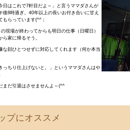
今日はこれで7軒目だよ～」と言うママダさんが
午後8時過ぎ。40年以上の長いお付き合いに甘え
もらっています(^^；
この現場が終わってからも明日の仕事（日曜日）
から家に帰るそう。
嫌な顔ひとつせずに対応してくれます（何か本当
きっちり仕上げないと。」というママダさんはや
』
まだ引退はさせませんよ～(^^
ップにオススメ