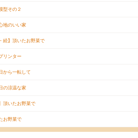
模型その２
心地のいい家
・続】頂いたお野菜で
プリンター
日から一転して
日の涼温な家
】頂いたお野菜で
たお野菜で