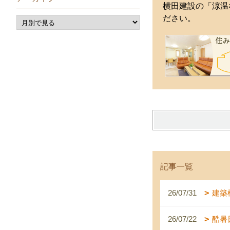
横田建設の「涼温
ださい。
記事一覧
26/07/31
建築
26/07/22
酷暑