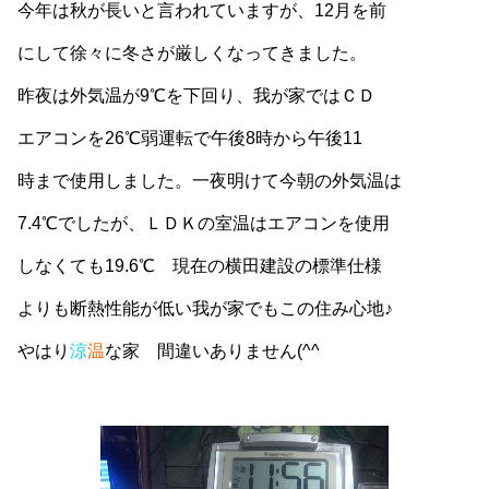
今年は秋が長いと言われていますが、12月を前
にして徐々に冬さが厳しくなってきました。
昨夜は外気温が9℃を下回り、我が家ではＣＤ
エアコンを26℃弱運転で午後8時から午後11
時まで使用しました。一夜明けて今朝の外気温は
7.4℃でしたが、ＬＤＫの室温はエアコンを使用
しなくても19.6℃ 現在の横田建設の標準仕様
よりも断熱性能が低い我が家でもこの住み心地♪
やはり
涼
温
な家 間違いありません(^^